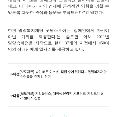
내고
,
더 나아가 지역 경제에 긍정적인 영향을 끼칠 수
있도록 따뜻한 관심과 응원을 부탁드린다
”
고 말했다
.
한편 밀알복지재단 굿윌스토어는
‘
장애인에게 자선이
아닌 기회를 제공한다
’
는 슬로건 아래
2011
년
밀알송파점을 시작으로 현재
37
개의 지점에서
450
여
명의 장애인에게 일자리를 제공하고 있다
.
[보도자료] 농인 배우 이소별, 직접 수어 알린다… 밀알복지재단
이전
‘수어톡톡’ 캠페인 참여
[보도자료] 기빙플러스, 대학생 온라인 서포터즈 ‘기빙트리 5
다음
기’ 발대식 진행