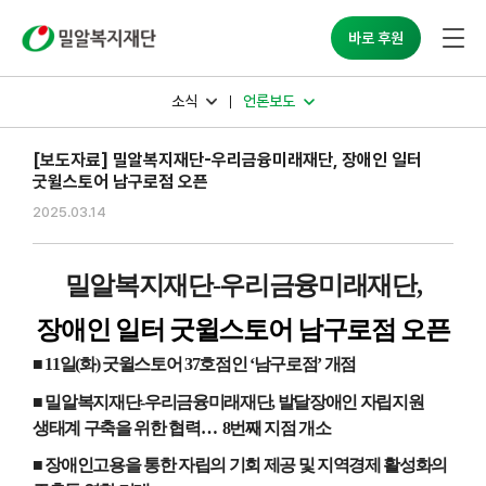
밀알복지재단
바로 후원
소식
언론보도
[보도자료] 밀알복지재단-우리금융미래재단, 장애인 일터
굿윌스토어 남구로점 오픈
2025.03.14
밀알복지재단
-
우리금융미래재단
,
장애인 일터 굿윌스토어 남구로점 오픈
■
11
일
(
화
)
굿윌스토어
37
호점인
‘
남구로점
’
개점
■ 밀알복지재단
-
우리금융미래재단
,
발달장애인 자립지원
생태계 구축을 위한 협력
…
8
번째 지점 개소
■ 장애인고용을 통한 자립의 기회 제공 및 지역경제 활성화의