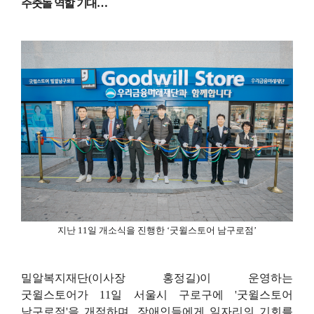
주춧돌 역할 기대
…
지난
11
일 개소식을 진행한
‘
굿윌스토어 남구로점
’
밀알복지재단
(
이사장 홍정길
)
이 운영하는
굿윌스토어가
11
일 서울시 구로구에
'
굿윌스토어
남구로점
'
을 개점하며
,
장애인들에게 일자리의 기회를