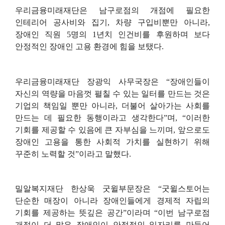
우리금융미래재단은 남구로점의 개점에 필요한
인테리어 공사비와 집기
,
차량 구입비뿐만 아니라
,
장애인 직원
5
명의
1
년치 인건비를 후원하며 보다
안정적인 장애인 고용 환경에 힘을 보탰다
.
우리금융미래재단 장광익 사무국장은
“
장애인들이
자신의 역량을 마음껏 펼칠 수 있는 일터를 만드는 것은
기업의 책임일 뿐만 아니라
,
더불어 살아가는 사회를
만드는 데 필요한 동행이라고 생각한다
”
며
, “
이러한
기회를 제공할 수 있음에 큰 자부심을 느끼며
,
앞으로도
장애인 고용을 통한 사회적 가치를 실현하기 위해
꾸준히 노력할 것
”
이라고 말했다
.
밀알복지재단 한상욱 굿윌부문장은
“
굿윌스토어는
단순한 매장이 아니라 장애인들에게 경제적 자립의
기회를 제공하는 뜻깊은 공간
”
이라며
“
이번 남구로점
개점이 더 많은 장애인이 안정적인 일자리를 만들어