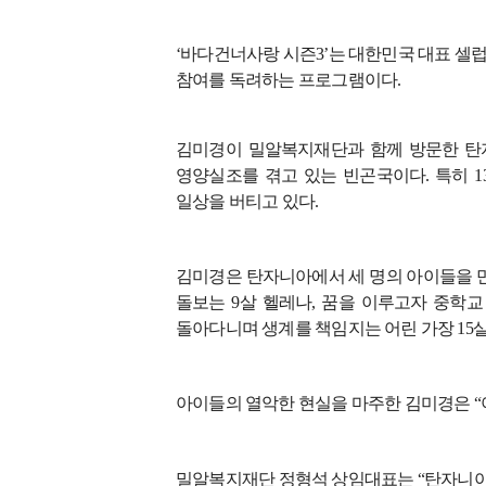
‘
바다건너사랑 시즌
3’
는 대한민국 대표 셀
참여를 독려하는 프로그램이다
.
김미경이 밀알복지재단과 함께 방문한 탄
영양실조를 겪고 있는 빈곤국이다
.
특히
1
일상을 버티고 있다
.
김미경은 탄자니아에서 세 명의 아이들을 
돌보는
9
살 헬레나
,
꿈을 이루고자 중학교
돌아다니며 생계를 책임지는 어린 가장
15
아이들의 열악한 현실을 마주한 김미경은
“
밀알복지재단 정형석 상임대표는
“
탄자니아