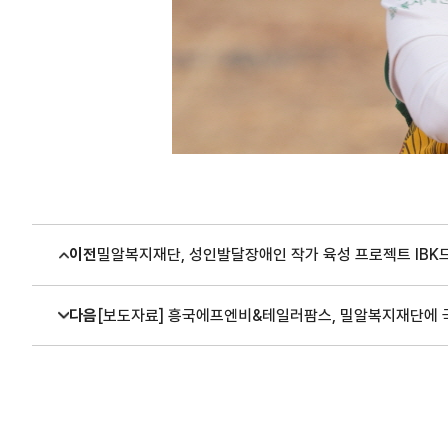
이전
밀알복지재단, 성인발달장애인 작가 육성 프로젝트 IBK드림
다음
[보도자료] 흥국에프엔비&테일러팜스, 밀알복지재단에 