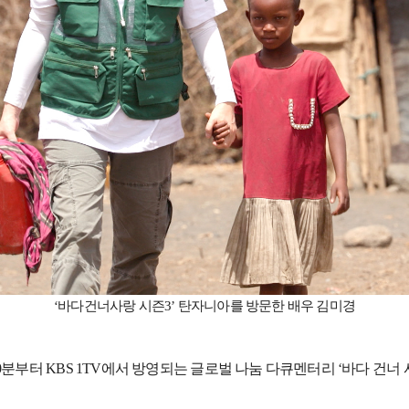
‘
바다건너사랑 시즌
3’
탄자니아를 방문한 배우 김미경
0
분부터
KBS 1TV
에서 방영되는 글로벌 나눔 다큐멘터리
‘
바다 건너 