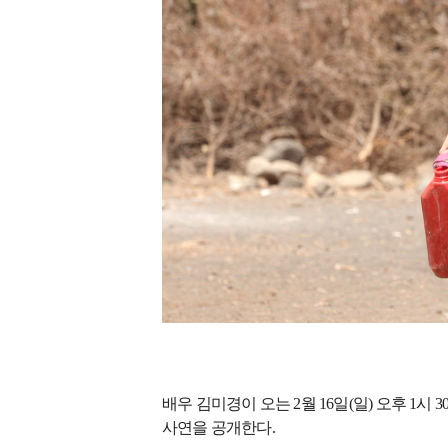
배우 김미경이 오는
2
월
16
일
(
일
)
오후
1
시
3
사연을 공개한다
.