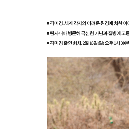
■ 김미경
,
세계 각지의 어려운 환경에 처한 
■ 탄자니아 방문해 극심한 가난과 질병에 고
■ 김미경 출연 회차
, 2
월
16
일
(
일
)
오후
1
시
30
분