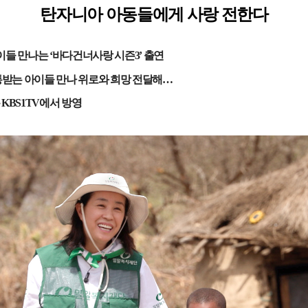
탄자니아 아동들에게 사랑 전한다
아이들 만나는
‘
바다건너사랑 시즌
3’
출연
통받는 아이들 만나 위로와 희망 전달해
…
KBS1TV
에서 방영