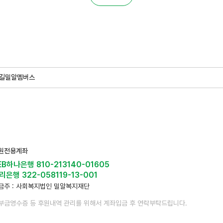
길
밀알멤버스
원전용계좌
EB하나은행 810-213140-01605
리은행 322-058119-13-001
금주 : 사회복지법인 밀알복지재단
부금영수증 등 후원내역 관리를 위해서 계좌입금 후 연락부탁드립니다.