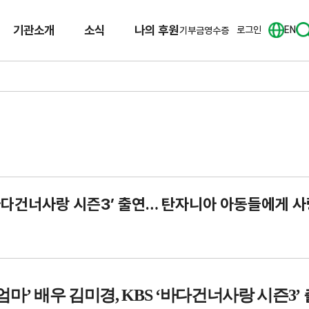
기관소개
소식
나의 후원
로그인
EN
기부금영수증
 ‘바다건너사랑 시즌3’ 출연… 탄자니아 아동들에게 
엄마
’
배우 김미경
,
KBS ‘
바다건너사랑 시즌
3’