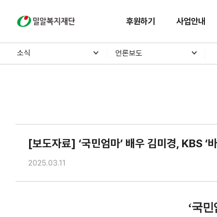
밀알복지재단
후원하기
사업안내
소식
언론보도
[보도자료] ‘국민엄마’ 배우 김미경, KBS
2025.03.11
‘
국민