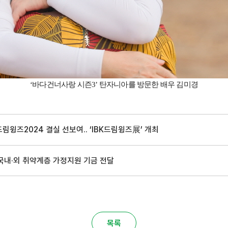
‘
바다건너사랑 시즌
3’
탄자니아를 방문한 배우 김미경
윙즈2024 결실 선보여.. ‘IBK드림윙즈展’ 개최
국내·외 취약계층 가정지원 기금 전달
목록