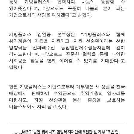
통해 기빙플러스와 협력하여 나눔에 동참할 수
있어뜻깊다
”
며
, “
앞으로도 꾸준히 나눔의 본이 되는
기업으로서의 책임을 다하겠다
”
고 밝혔다
.
기빙플러스 김인종 본부장은
“
기빙플러스와 함께
취약계층의 자립을 지원하고
,
자원 선순환이라는 선한
영향력을 전파해주신 농업법인제주생물자원에 깊이
감사드린다
”
며
, “
앞으로도 꾸준한 협력을 통해 다양한
사회공헌 활동을 함께 이어갈 수 있기를 기대한다
”
고
말했다
.
한편 기빙플러스는 기업으로부터 기부받은 새 상품을 전국
매장에서 판매하여 수익금으로 취약계층의 일자리를
마련하고
,
자원 선순환을 통해 환경을 보호하는
나눔스토어로 자리 잡고 있다
.
MBC ‘놀면 뭐하니?’, 밀알복지재단에 5천만 원 기부 “6년 연