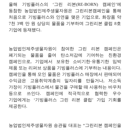
올해 기빙플러스의
‘
그린 리본
(RE-BORN)
캠페인
’
에
동참한 농업법인제주생물자원은 그린리본캠페인을 통해
처음으로 기빙플러스와 인연을 맺은 기업으로
,
화장품 약
7
천
3
백 만 원 상당의 물품을 기부하며 그린리본 클럽
8
호
기업에 등재됐다
.
농업법인제주생물자원이 참여한 그린 리본 캠페인은
폐기되는 물품을 줄여 탄소저감에 기여하는 친환경
캠페인으로
,
기업에서 보유한 소비기한
·
유통기한 임박
제품 또는 리퍼브 상품을 기빙플러스에 기부하는 내용이다
.
캠페인을 통해 모인 물품은 기빙플러스 매장에서 판매되며
수익금은 고용취약계층의 일자리를 만들거나
,
저소득
가정이 기빙플러스에서 물건을 구매할 때 사용하는 바우처
등으로 쓰인다
.
캠페인에 적극적으로 협력한 우수
기업에게는
‘
기빙플러스 그린 리본 클럽
’
가입 기회를
제공한다
.
농업법인제주생물자원 송관필 대표는
“
그린리본 캠페인을