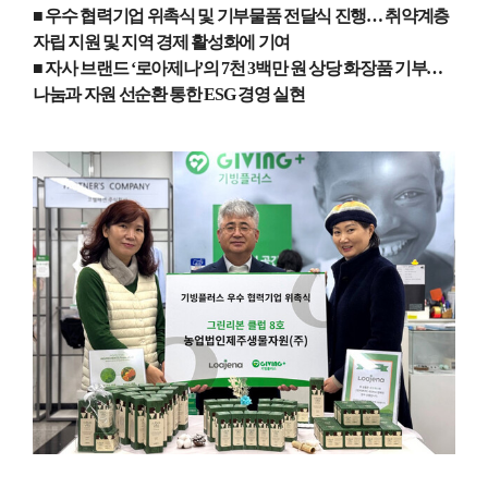
■
우수 협력기업 위촉식 및 기부물품 전달식 진행
…
취약계층
자립 지원 및 지역 경제 활성화에 기여
■
자사 브랜드
‘
로아제나
’
의
7
천
3
백만 원 상당 화장품 기부
…
나눔과 자원 선순환 통한
ESG
경영 실현