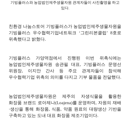
기빙플러스와 농업법인제주생물자원 관계자들이 사진촬영을 하고
있다
.
친환경 나눔스토어 기빙플러스가 농업법인제주생물자원을
기빙플러스 우수협력기업네트워크
‘
그린리본클럽
’ 8
호로
위촉했다고 밝혔다
.
기빙플러스 가양역점에서 진행된 이번 위촉식에는
농업법인제주생물자원 송관필 대표
,
기빙플러스 문명선
위원장
,
이지안 간사 등 주요 관계자들이 참석해
우수협력기업 위촉의 의미를 다지고 기부 물품을 전달했다
.
농업법인제주생물자원은 제주의 자생식물을 활용한
화장품 브랜드 로아제나
(Loajena)
를 운영하며
,
자원의 재배
·
생산을 통해 화장품
,
식품
,
약품 원료의 대량생산 기반을
구축하고 있는 도내 대표 화장품 제조기업이다
.