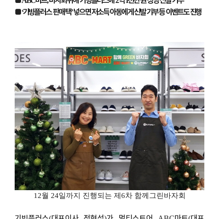
■
마트
바자회 위해 기빙플러스에
억
천만 원 상당 신발 기부
ABC
,
2
1
■
기빙플러스 판매 택
넣으면 저소득 아동에게 신발 기부 등 이벤트도 진행
‘
’
12
월
24
일까지 진행되는 제
6
차 함께그린바자회
기빙플러스
대표이사 정형석
가 멀티스토어
마트
대표
(
)
ABC
(