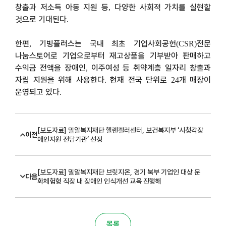
창출과 저소득 아동 지원 등
다양한 사회적 가치를 실현할
,
것으로 기대된다
.
한편
기빙플러스는 국내 최초 기업사회공헌
전문
,
(CSR)
나눔스토어로 기업으로부터 재고상품을 기부받아 판매하고
수익금 전액을 장애인
이주여성 등 취약계층 일자리 창출과
,
자립 지원을 위해 사용한다
현재 전국 단위로
개 매장이
.
24
운영되고 있다
.
[보도자료] 밀알복지재단 헬렌켈러센터, 보건복지부 ‘시청각장
이전
애인지원 전담기관’ 선정
[보도자료] 밀알복지재단 브릿지온, 경기 북부 기업인 대상 문
다음
화체험형 직장 내 장애인 인식개선 교육 진행해
목록