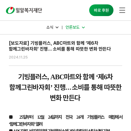
밀알복지재단
바로 후원
소식
언론보도
[보도자료] 기빙플러스, ABC마트와 함께 ‘제6차
함께그린바자회’ 진행… 소비를 통해 따뜻한 변화 만든다
2024.11.25
기빙플러스
마트와 함께
제
차
, ABC
‘
6
함께그린바자회
진행
…
소비를 통해 따뜻한
’
변화 만든다
■
일부터
월
일까지 전국
개 기빙플러스 매장에서
25
12
24
24
함께그린바자회
열려
‘
’