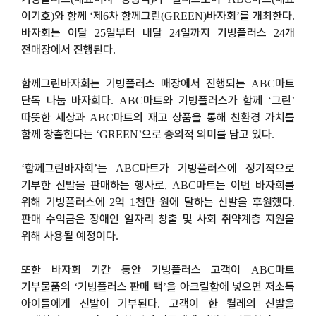
이기호
와 함께
제
차 함께그린
바자회
를 개최한다
)
‘
6
(GREEN)
’
.
바자회는 이달
일부터 내달
일까지
기빙플러스
개
25
24
24
전매장에서 진행된다
.
함께그린바자회는 기빙플러스 매장에서 진행되는
마트
ABC
단독 나눔 바자회다
마트와 기빙플러스가 함께
그린
. ABC
‘
’
따뜻한 세상과
마트의 재고 상품을 통해 친환경 가치를
ABC
함께 창출한다는
으로 중의적 의미를 담고 있다
‘GREEN’
.
함께그린바자회
는
마트가 기빙플러스에 정기적으로
‘
’
ABC
기부한 신발을 판매하는 행사로
마트는 이번 바자회를
, ABC
위해 기빙플러스에
억
천만 원에 달하는 신발을 후원했다
2
1
.
판매 수익금은 장애인 일자리 창출 및 사회 취약계층 지원을
위해 사용될 예정이다
.
또한 바자회 기간 동안 기빙플러스 고객이
마트
ABC
기부물품의
기빙플러스 판매 택
을 아크릴함에 넣으면 저소득
‘
’
아이들에게 신발이 기부된다
고객이 한 켤레의 신발을
.