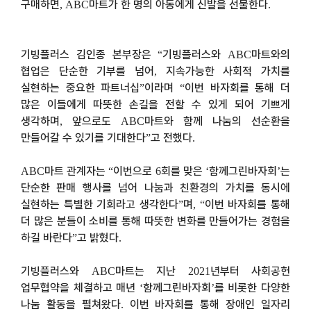
구매하면
마트가 한 명의 아동에게 신발을 선물한다
, ABC
.
기빙플러스 김인종 본부장은
기빙플러스와
마트와의
“
ABC
협업은 단순한 기부를 넘어
지속가능한 사회적 가치를
,
실현하는 중요한 파트너십
이라며
이번 바자회를 통해 더
”
“
많은 이들에게 따뜻한 손길을 전할 수 있게 되어 기쁘게
생각하며
앞으로도
마트와 함께 나눔의 선순환을
,
ABC
만들어갈 수 있기를 기대한다
고 전했다
”
.
마트 관계자는
이번으로
회를 맞은
함께그린바자회
는
ABC
“
6
‘
’
단순한 판매 행사를 넘어 나눔과 친환경의 가치를 동시에
실현하는 특별한 기회라고 생각한다
며
이번 바자회를 통해
”
, “
더 많은 분들이 소비를 통해 따뜻한 변화를 만들어가는 경험을
하길 바란다
고 밝혔다
”
.
기빙플러스와
마트는 지난
년부터 사회공헌
ABC
2021
업무협약을 체결하고 매년
함께그린바자회
를 비롯한 다양한
‘
’
나눔 활동을 펼쳐왔다
이번 바자회를 통해 장애인 일자리
.