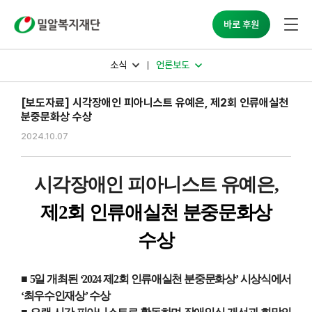
밀알복지재단
바로 후원
소식
언론보도
[보도자료] 시각장애인 피아니스트 유예은, 제2회 인류애실천
분중문화상 수상
2024.10.07
시각장애인 피아니스트 유예은
,
제
2
회 인류애실천 분중문화상
수상
■
5
일 개최된
‘2024
제
2
회 인류애실천 분중문화상
’
시상식에서
‘
최우수인재상
’
수상