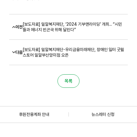
[보도자료] 밀알복지재단, ‘2024 기부앤라이딩’ 개최... “시민
이전
들과 에너지 빈곤국 위해 달린다”
[보도자료] 밀알복지재단-우리금융미래재단, 장애인 일터 굿윌
다음
스토어 밀알부산망미점 오픈
목록
후원전용계좌 안내
뉴스레터 신청