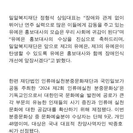
밀알복지재단 정형석 상임대표는
“
장애와 관계 없이
뛰어난 연주 실력으로 많은 이들에게 감동을 주고 있는
유예은 홍보대사의 모습은 우리 사회에 귀감이 된다
”
며
“
유예은 홍보대사의 수상을 진심으로 축하드리며
,
밀알복지재단은 앞으로 제
2
의 유예은
,
제
3
의 유예은이
탄생할 수 있도록 유예은 홍보대사와 함께 장애인식
개선에 앞장서겠다
”
고 밝혔다
.
한편 재단법인 인류애실천분중문화재단과 국민일보가
공동 주최한
‘2024
제
2
회 인류애실천 분중문화상
’
은
기독교인으로서 대한민국 문화예술 발전에 공로가 큰
각 부문의 유능한 인재들의 사기 증진과 인류애 실천
문화에 대한 공감대를 확산하기 위해 제정됐다
.
이번
분중문화상 중 문화예술분야 수상자는 단체
9
곳
,
개인
48
명이며
,
대상은 국내 대표적 찬양사역자인 박종호
씨가 선정됐다
.