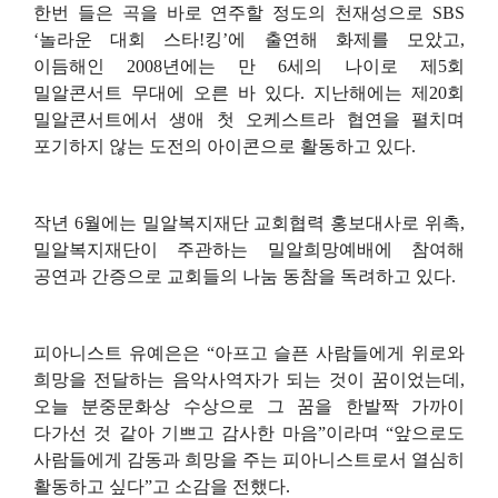
한번 들은 곡을 바로 연주할 정도의 천재성으로
SBS
‘놀라운 대회 스타
!
킹’에 출연해 화제를 모았고
,
이듬해인
2008
년에는 만
6
세의 나이로 제
5
회
밀알콘서트 무대에 오른 바 있다
.
지난해에는 제
20
회
밀알콘서트에서 생애 첫 오케스트라 협연을 펼치며
포기하지 않는 도전의 아이콘으로 활동하고 있다
.
작년
6
월에는 밀알복지재단 교회협력 홍보대사로 위촉
,
밀알복지재단이 주관하는 밀알희망예배에 참여해
공연과 간증으로 교회들의 나눔 동참을 독려하고 있다
.
피아니스트 유예은은 “아프고 슬픈 사람들에게 위로와
희망을 전달하는 음악사역자가 되는 것이 꿈이었는데
,
오늘 분중문화상 수상으로 그 꿈을 한발짝 가까이
다가선 것 같아 기쁘고 감사한 마음
”
이라며
“
앞으로도
사람들에게 감동과 희망을 주는 피아니스트로서 열심히
활동하고 싶다
”
고 소감을 전했다
.