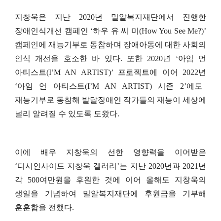
지창욱은 지난
2020
년 밀알복지재단에서 진행한
장애인식개선 캠페인
‘
하우 유 씨 미
(How You See Me?)’
캠페인에 재능기부로 동참하며 장애아동에 대한 사회의
인식 개선을 호소한 바 있다
.
또한
2020
년
‘
아임 언
아티스트
(I’M AN ARTIST)’
프로젝트에 이어
2022
년
‘
아임 언 아티스트
(I’M AN ARTIST)
시즌
2’
에도
재능기부로 동참해 발달장애인 작가들의 재능이 세상에
널리 알려질 수 있도록 도왔다
.
이에 배우 지창욱의 선한 영향력을 이어받은
‘
디시인사이드 지창욱 갤러리
’
는 지난
2020
년과
2021
년
각
500
여만원을 후원한 것에 이어 올해도 지창욱의
생일을 기념하여 밀알복지재단에 후원금을 기부해
훈훈함을 전했다
.