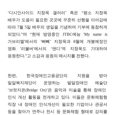
‘
디시인사이드 지창욱 갤러리
’
측은
“
평소 지창욱
배우가 도움이 필요한 곳곳에 꾸준히 선행을 이어감에
따라
7
월
5
일 배우의 생일을 기념하며 기부에 동참하게
되었다
.”
며
“
현재 방영중인
JTBC
예능
'My name is
가브리엘
'
에서의
‘
삐뻬
’
지창욱과
8
월에 개봉예정인
영화
'
리볼버
'
에서의
‘
앤디
’
역 지창욱도 기대하며
응원한다
.”
고 소감과 응원의 메시지를 전했다
.
한편
,
한국장애인고용공단의 지원을 받아
밀알복지재단이 운영하는 발달장애인 예술단
‘
브릿지온
(Bridge On)’
은 음악과 미술을 통해 장애인
인식 개선 활동을 전개하고 있다
.
이들은 문화체험형
직장 내 장애인 인식개선이 필요한 기업이나 관공서
등을 찾아가 연주나 전시 등 문화체험 형태로 강의를