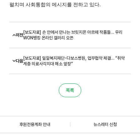
펼치며 사회통합의 메시지를 전하고 있다
.
[보도자료] 손 안에서 만나는 브릿지온 아르떼 작품들… 우리
이전
WON뱅킹 온라인 갤러리 오픈
[보도자료] 밀알복지재단-다보스병원, 업무협약 체결… “취약
다음
계층 의료사각지대 해소 앞장”
목록
후원전용계좌 안내
뉴스레터 신청