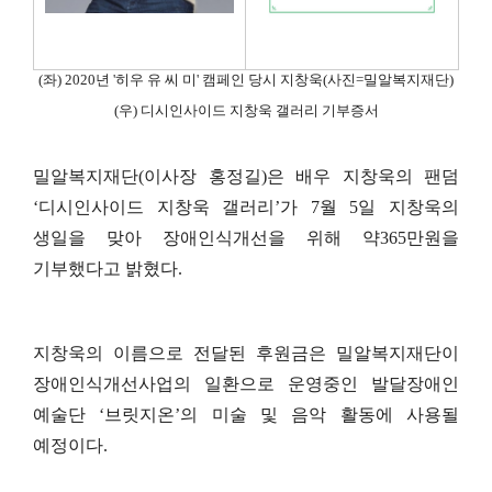
(
좌
) 2020
년
'
히우 유 씨 미
'
캠페인 당시 지창욱
(
사진
=
밀알복지재단
)
(
우
)
디시인사이드 지창욱 갤러리 기부증서
밀알복지재단
(
이사장 홍정길
)
은 배우 지창욱의 팬덤
‘
디시인사이드 지창욱 갤러리
’
가
7
월
5
일 지창욱의
생일을 맞아 장애인식개선을 위해 약
365
만원을
기부했다고 밝혔다
.
지창욱의 이름으로 전달된 후원금은 밀알복지재단이
장애인식개선사업의 일환으로 운영중인 발달장애인
예술단
‘
브릿지온
’
의 미술 및 음악 활동에 사용될
예정이다
.