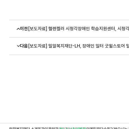
이전
[보도자료] 헬렌켈러 시청각장애인 학습지원센터, 시청각
다음
[보도자료] 밀알복지재단-LH, 장애인 일터 굿윌스토어
밀알복지재단 소개
정관
이용약관
개인정보처리방침
이메일무단수집거부
오시는 