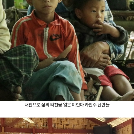
내전으로 삶의 터전을 잃은 미얀마 카친주 난민들