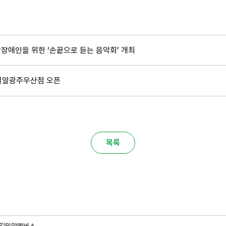
장애인을 위한 ‘손끝으로 듣는 음악회’ 개최
 밀알광주우산점 오픈
목록
길
밀알멤버스