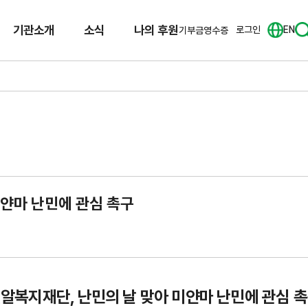
기관소개
소식
나의 후원
로그인
EN
기부금영수증
미얀마 난민에 관심 촉구
알복지재단, 난민의 날 맞아 미얀마 난민에 관심 