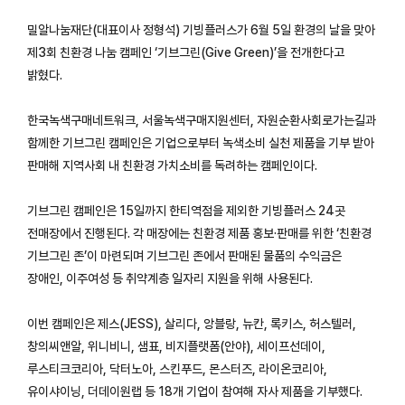
밀알나눔재단(대표이사 정형석) 기빙플러스가 6월 5일 환경의 날을 맞아
제3회 친환경 나눔 캠페인 ‘기브그린(Give Green)’을 전개한다고
밝혔다.
한국녹색구매네트워크, 서울녹색구매지원센터, 자원순환사회로가는길과
함께한 기브그린 캠페인은 기업으로부터 녹색소비 실천 제품을 기부 받아
판매해 지역사회 내 친환경 가치소비를 독려하는 캠페인이다.
기브그린 캠페인은 15일까지 한티역점을 제외한 기빙플러스 24곳
전매장에서 진행된다. 각 매장에는 친환경 제품 홍보·판매를 위한 ‘친환경
기브그린 존’이 마련되며 기브그린 존에서 판매된 물품의 수익금은
장애인, 이주여성 등 취약계층 일자리 지원을 위해 사용된다.
이번 캠페인은 제스(JESS), 살리다, 앙블랑, 뉴칸, 록키스, 허스텔러,
창의씨앤알, 위니비니, 샘표, 비지플랫폼(안야), 세이프선데이,
루스티크코리아, 닥터노아, 스킨푸드, 몬스터즈, 라이온코리아,
유이샤이닝, 더데이원랩 등 18개 기업이 참여해 자사 제품을 기부했다.