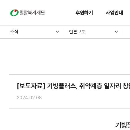
밀알복지재단
후원하기
사업안내
소식
언론보도
[보도자료] 기빙플러스, 취약계층 일자리 창
2024.02.08
기빙플