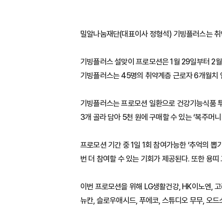
밀알나눔재단(대표이사 정형석) 기빙플러스는 취약
기빙플러스 설맞이 프로모션은 1월 29일부터 2
기빙플러스는 45명의 취약계층 근로자 6개월치 
기빙플러스는 프로모션 일환으로 건강기능식품 투플러스
3개 골라 담아 5천 원에 구매할 수 있는 ‘복주머
프로모션 기간 중 1일 1회 참여가능한 ‘추억의 뽑
번 더 참여할 수 있는 기회가 제공된다. 또한 용띠
이번 프로모션을 위해 LG생활건강, HK이노엔, 고려
뉴칸, 슬로우애시드, 푸에코, 스튜디오 무무, 오드