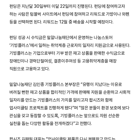
펀딩은 지난달 30일부터 이달 22일까지 진행된다. 펀딩에 참여하고자
하는 사람은 텀블벅 사이트에서 펀딩에 참여하고 리워드로 가방이나 와펜
등을 선택하면 된다. 리워드는 12월 중 배송을 시작할 예정이다.
펀딩 성공 시 수익금은 밀알나눔재단에서 운영하는 나눔스토어
‘기빙플러스’에서 일하는 취약계층 근로자의 일자리 지원금으로 사용된다.
기빙플러스는 기업으로부터 기부 받은 재고 상품을 판매한 수익금으로
장애인이나 경력단절여성, 결혼이주여성 등 고용취약계층을 매장
직원으로 고용하고 있다.
밀알나눔재단 김인종 기빙플러스 본부장은 “유행이 지났다는 이유로
버려질 뻔한 재고 상품을 합리적인 가격에 판매해 자원을 순환하고 사회적
일자리를 만드는 기빙플러스의 가치를 알리고자 팝시즈와 함께
업사이클링 프로젝트를 진행하게 됐다”며 “많은 분들이 환경 보호에 보다
관심을 갖고 동참할 수 있도록, 기빙플러스는 앞으로도 자원 선순환
실천을 돕는 다양한 활동을 전개하겠다”고 전했다.
팝시즈 김채원 대표는 “업사이클링 제품은 다시 분해하고 만드는