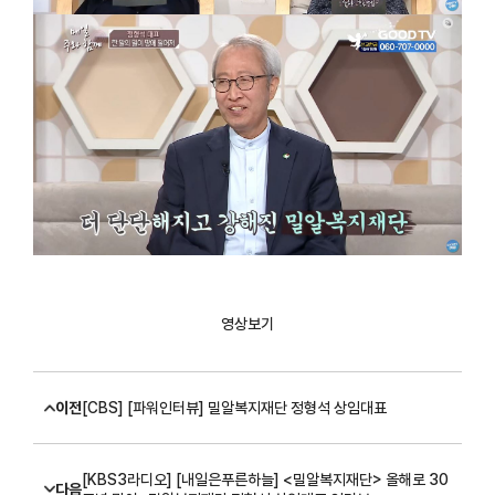
영상보기
이전
[CBS] [파워인터뷰] 밀알복지재단 정형석 상임대표
[KBS3라디오] [내일은푸른하늘] <밀알복지재단> 올해로 30
다음