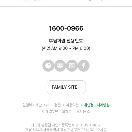
1600-0966
후원회원 전용번호
(평일 AM 9:00 ~ PM 6:00)
FAMILY SITE
밀알복지재단 소개
정관
이용약관
개인정보처리방침
이메일무단수집거부
오시는 길
대표자 홍정길 사업자등록번호 213-82-04651
(우)06349 서울특별시 강남구 밤고개로1길 34 (수서동)