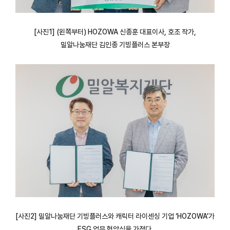
[사진1] (왼쪽부터) HOZOWA 신종훈 대표이사, 호조 작가,
밀알나눔재단 김인종 기빙플러스 본부장
[사진2] 밀알나눔재단 기빙플러스와 캐릭터 라이센싱 기업 ‘HOZOWA’가
ESG 업무 협약식을 가졌다.