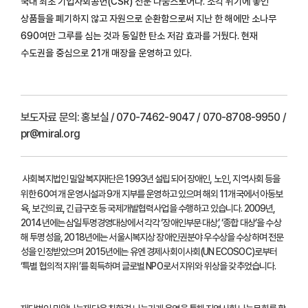
국내 최초 기업사회공헌(CSR) 전문 나눔스토어다. 소각 위기에 놓인
상품들을 폐기하지 않고 자원으로 순환함으로써 지난 한 해에만 소나무
690여만 그루를 심는 것과 동일한 탄소 저감 효과를 거뒀다. 현재
수도권을 중심으로 21개 매장을 운영하고 있다.
보도자료 문의:
홍보실 / 070-7462-9047 / 070-8708-9950 /
pr@miral.org
사회복지법인 밀알복지재단은 1993년 설립되어 장애인, 노인, 지역사회 등을
위한 60여 개 운영시설과 9개 지부를 운영하고 있으며 해외 11개국에서 아동보
육, 보건의료, 긴급구호 등 국제개발협력사업을 수행하고 있습니다. 2009년,
2014년에는 삼일투명경영대상에서 각각 ‘장애인부문 대상’, ‘종합 대상’을 수상
해 투명성을, 2018년에는 서울시복지상 장애인권분야 우수상을 수상하며 전문
성을 인정받았으며 2015년에는 유엔 경제사회이사회(UN ECOSOC)로부터
‘특별 협의적 지위’를 획득하며 글로벌 NPO로서 지위와 위상을 갖추었습니다.