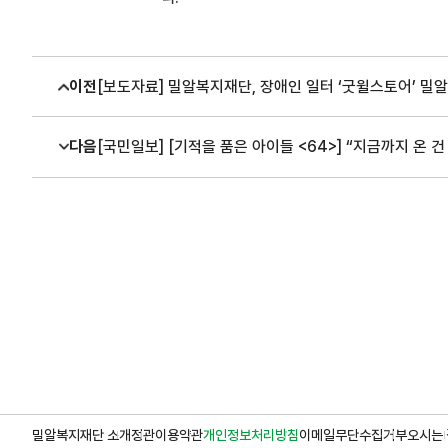
이전
[보도자료] 밀알복지재단, 장애인 일터 ‘굿윌스토어’ 밀
다음
[국민일보] [기적을 품은 아이들 <64>] “지금까지 온
밀알복지재단 소개
정관
이용약관
개인정보처리방침
이메일무단수집거부
오시는 