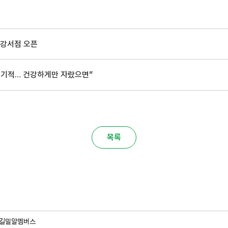
알강서점 오픈
 건 기적… 건강하게만 자랐으면”
목록
길
밀알멤버스