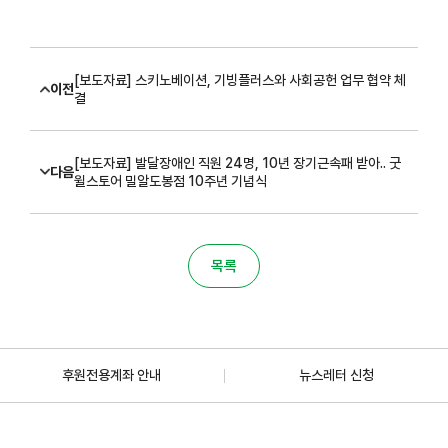
[보도자료] 스키노베이션, 기빙플러스와 사회공헌 업무 협약 체
이전
결
[보도자료] 발달장애인 직원 24명, 10년 장기근속패 받아.. 굿
다음
윌스토어 밀알도봉점 10주년 기념식
목록
후원전용계좌 안내
뉴스레터 신청