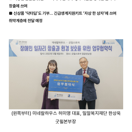
창출에 쓰여
■ 신상품 ‘닥터딥’도 기부… 긴급생계지원키트 ‘자상 한 상자’에 쓰여
취약계층에 전달 예정
(왼쪽부터) 미네랄하우스 허미영 대표, 밀알복지재단 한상욱
굿윌본부장