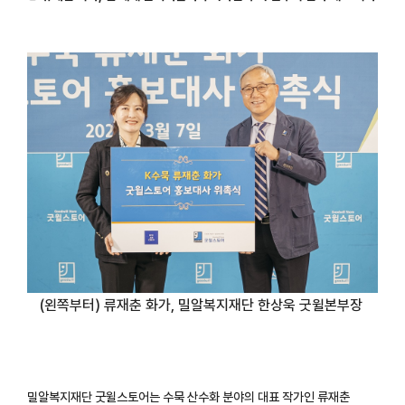
(왼쪽부터) 류재춘 화가, 밀알복지재단 한상욱 굿윌본부장
밀알복지재단 굿윌스토어는 수묵 산수화 분야의 대표 작가인 류재춘