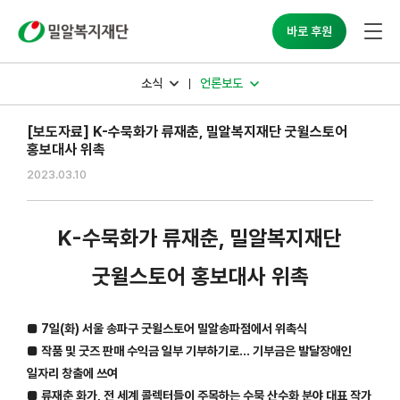
밀알복지재단
바로 후원
소식
언론보도
[보도자료] K-수묵화가 류재춘, 밀알복지재단 굿윌스토어
홍보대사 위촉
2023.03.10
K-수묵화가 류재춘, 밀알복지재단
굿윌스토어 홍보대사 위촉
■ 7일(화) 서울 송파구 굿윌스토어 밀알송파점에서 위촉식
■ 작품 및 굿즈 판매 수익금 일부 기부하기로… 기부금은 발달장애인
일자리 창출에 쓰여
■ 류재춘 화가, 전 세계 콜렉터들이 주목하는 수묵 산수화 분야 대표 작가