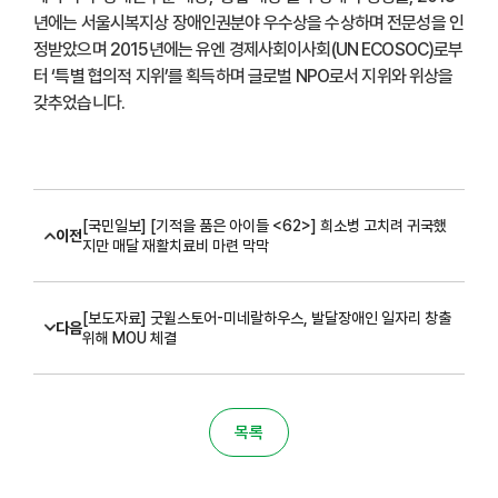
년에는 서울시복지상 장애인권분야 우수상을 수상하며 전문성을 인
정받았으며 2015년에는 유엔 경제사회이사회(UN ECOSOC)로부
터 ‘특별 협의적 지위’를 획득하며 글로벌 NPO로서 지위와 위상을
갖추었습니다.
[국민일보] [기적을 품은 아이들 <62>] 희소병 고치려 귀국했
이전
지만 매달 재활치료비 마련 막막
[보도자료] 굿윌스토어-미네랄하우스, 발달장애인 일자리 창출
다음
위해 MOU 체결
목록