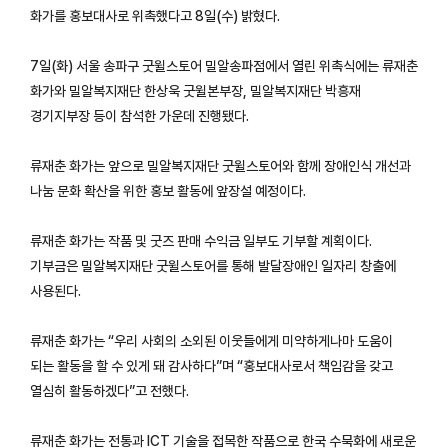
화가를 홍보대사로 위촉했다고 8일(수) 밝혔다.
7일(화) 서울 송파구 굿윌스토어 밀알송파점에서 열린 위촉식에는 류재춘
화가와 밀알복지재단 한상욱 굿윌본부장, 밀알복지재단 박흥재
경기지부장 등이 참석한 가운데 진행됐다.
류재춘 화가는 앞으로 밀알복지재단 굿윌스토어와 함께 장애인식 개선과
나눔 문화 확산을 위한 홍보 활동에 앞장설 예정이다.
류재춘 화가는 작품 및 굿즈 판매 수익금 일부도 기부할 계획이다.
기부금은 밀알복지재단 굿윌스토어를 통해 발달장애인 일자리 창출에
사용된다.
류재춘 화가는 “우리 사회의 소외된 이웃들에게 미약하게나마 도움이
되는 활동을 할 수 있게 돼 감사하다”며 “홍보대사로서 책임감을 갖고
열심히 활동하겠다”고 전했다.
류재춘 화가는 전통과 ICT 기술을 접목한 작품으로 한국 수묵화에 새로운