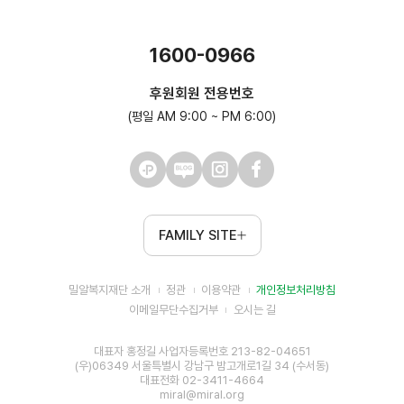
1600-0966
후원회원 전용번호
(평일 AM 9:00 ~ PM 6:00)
FAMILY SITE
밀알복지재단 소개
정관
이용약관
개인정보처리방침
이메일무단수집거부
오시는 길
대표자 홍정길 사업자등록번호 213-82-04651
(우)06349 서울특별시 강남구 밤고개로1길 34 (수서동)
대표전화 02-3411-4664
miral@miral.org