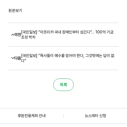
원문보기
[국민일보] “아프리카·국내 장애인부터 섬긴다”… 100억 기금
이전
조성 박차
[국민일보] “목사들이 예수를 믿어야 한다, 그것밖에는 답이 없
다음
다”
목록
후원전용계좌 안내
뉴스레터 신청