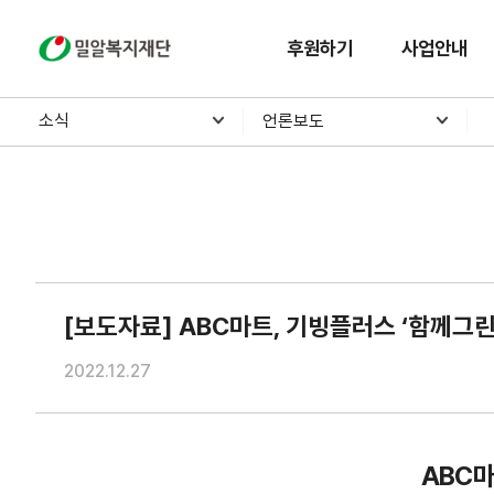
밀알복지재단
후원하기
사업안내
소식
언론보도
[보도자료] ABC마트, 기빙플러스 ‘함께그린
2022.12.27
ABC마