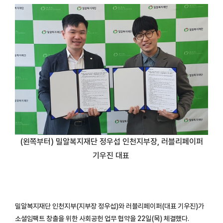
(왼쪽부터) 밀알복지재단 정우섭 인천지부장, 러블리페이퍼
기우진 대표
밀알복지재단 인천지부(지부장 정우섭)와 러블리페이퍼(대표 기우진)가
소셜임팩트 창출을 위한 사회공헌 업무 협약을 22일(목) 체결했다.