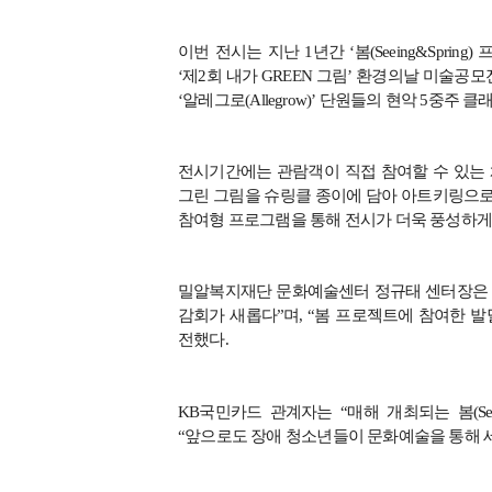
이번 전시는 지난
1
년간
‘
봄
(Seeing&Spring)
‘
제
2
회 내가
GREEN
그림
’
환경의날 미술공모
‘
알레그로
(Allegrow)’
단원들의 현악
5
중주 클
전시기간에는 관람객이 직접 참여할 수 있는
그린 그림을 슈링클 종이에 담아 아트키링으로
참여형 프로그램을 통해 전시가 더욱 풍성하게
밀알복지재단 문화예술센터 정규태 센터장
감회가 새롭다
”
며
, “
봄 프로젝트에 참여한 발
전했다
.
KB
국민카드 관계자는
“
매해 개최되는 봄
(S
“
앞으로도 장애 청소년들이 문화예술을 통해 