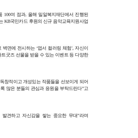
품
100
여 점과
,
올해 밀알복지재단에서 진행된
에는
KB
국민카드 후원의 신규 음악교육지원사업
고 벽면에 전시하는
‘
엽서 컬러링 체험
’,
자신이
아트굿즈 선물을 받을 수 있는 이벤트 등 다양한
 독창적이고 개성있는 작품들을 선보이게 되어
도록 많은 분들의 관심과 응원을 부탁드린다
”
고
 발견하고 자신감을 쌓는 중요한 무대
”
라며