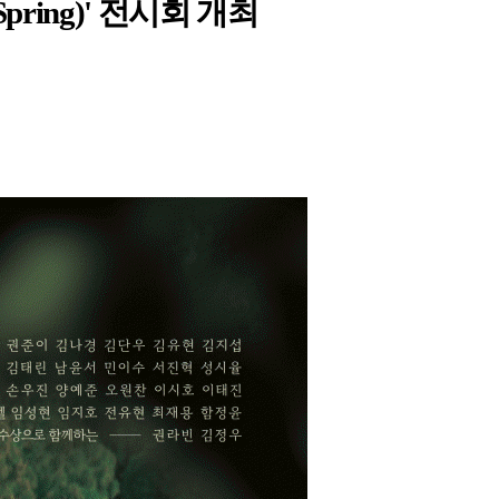
pring)'
전시회 개최