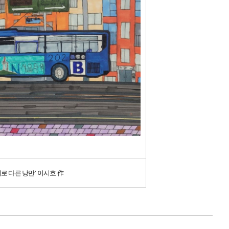
로 다른 낭만
’
이시호 作