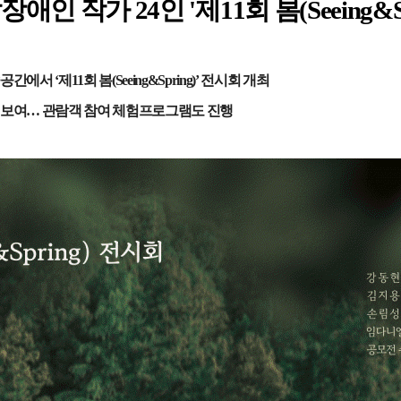
장애인 작가
24
인
'
제
11
회 봄
(Seeing&S
술공간에서
‘
제
11
회 봄
(Seeing&Spring)’
전시회 개최
선보여
…
관람객 참여 체험프로그램도 진행