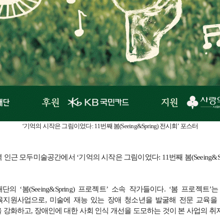
‘
기억의 시작은 그림이었다
: 11
번째 봄
(Seeing&Spring)
전시회
’
포스터
역 인근 모두미술공간에서
‘
기억의 시작은 그림이었다
: 11
번째 봄
(Seeing&S
재단의
‘
봄
(Seeing&Spring)
프로젝트
’
소속 작가들이다
.
‘봄 프로젝트
’
육지원사업으로
,
미술에 재능 있는 장애 청소년을 발굴해 전문 교육을
을 강화하고
,
장애인에 대한 사회 인식 개선을 도모하는 것이 본 사업의 