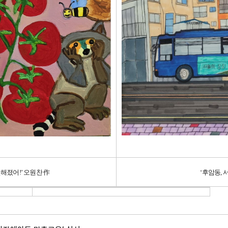
별해졌어
!’
오원찬 作
‘
후암동
,
서