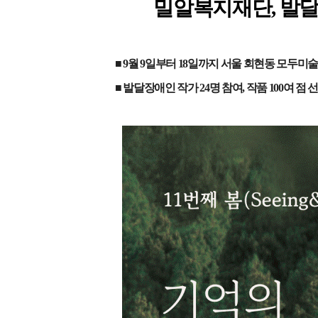
밀알복지재단
,
발달
■
9
월
9
일부터
18
일까지 서울 회현동 모두미
■ 발달장애인 작가
24
명 참여
,
작품
100
여 점 