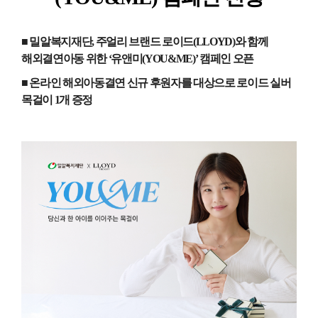
■ 밀알복지재단
,
주얼리 브랜드 로이드
(LLOYD)
와 함께
해외결연아동 위한
‘
유앤미
(YOU&ME)’
캠페인 오픈
■ 온라인 해외아동결연 신규 후원자를 대상으로 로이드 실버
목걸이
1
개 증정