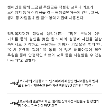
캠페인을 통해 모금된 후원금은 적절한 교육과 의료가
보장되지 않아 어려움을 겪는 해외결연아동의 건강
,
교육
,
생계 등 자립을 위한 필수 영역 지원에 사용된다
.
밀알복지재단 정형석 상임대표는
“
많은 분들이 이번
기회를 통해 결연을 맺은 한 아이의 성장과 자립을 일상
속에서도 기억하고 응원하는 기회가 되었으면 한다
”
며
,
“
이번 유앤미 캠페인을 통해 더 많은 해외아동이 결연
후원을 통해 안정적인 치료와 교육 등을 지원받을 수 있길
바란다
”
고 말했다
.
[보도자료] 기빙플러스–인스파이어 폐린넨 업사이클링해 벤치
이전
로 만든다 - 자원순환 문화 확산 위한 ESG 업무협약 체결 -
[보도자료] 밀알복지재단, 필리핀 장애가정 자립을 위한 창업의
다음
장 마련… ‘마부하이 마켓’ 오픈