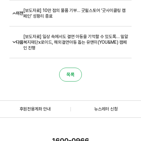
[보도자료] 10만 점의 물품 기부… 굿윌스토어 ‘굿사이클링 캠
이전
페인’ 성황리 종료
[보도자료] 일상 속에서도 결연 아동을 기억할 수 있도록… 밀알
다음
복지재단x로이드, 해외결연아동 돕는 유앤미(YOU&ME) 캠페
인 진행
목록
후원전용계좌 안내
뉴스레터 신청
1600-0966