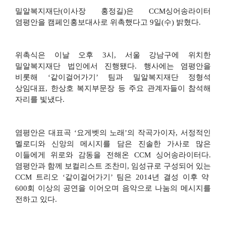
밀알복지재단
(
이사장 홍정길
)
은
CCM
싱어송라이터
염평안을 캠페인홍보대사로 위촉했다고
9
일
(
수
)
밝혔다
.
위촉식은 이날 오후
3
시
,
서울 강남구에 위치한
밀알복지재단 법인에서 진행됐다
.
행사에는 염평안을
비롯해
‘
같이걸어가기
’
팀과 밀알복지재단 정형석
상임대표
,
한상호 복지부문장 등 주요 관계자들이 참석해
자리를 빛냈다
.
염평안은 대표곡
‘
요게벳의 노래
’
의 작곡가이자
,
서정적인
멜로디와 신앙의 메시지를 담은 진솔한 가사로 많은
이들에게 위로와 감동을 전해온
CCM
싱어송라이터다
.
염평안과 함께 보컬리스트 조찬미
,
임성규로 구성되어 있는
CCM
트리오
‘
같이걸어가기
’
팀은
2014
년 결성 이후 약
600
회 이상의 공연을 이어오며 음악으로 나눔의 메시지를
전하고 있다
.