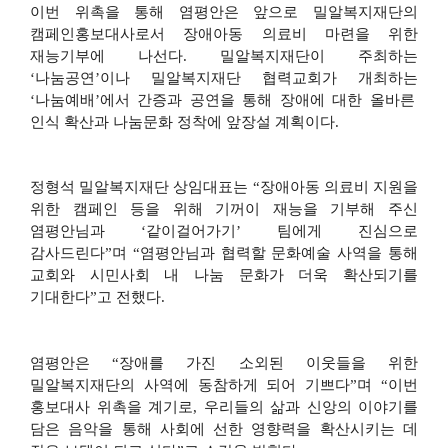
이번 위촉을 통해 염평안은 앞으로 밀알복지재단의
캠페인홍보대사로서 장애아동 의료비 마련을 위한
재능기부에 나선다
.
밀알복지재단이 주최하는
‘
나눔공연
’
이나 밀알복지재단 협력교회가 개최하는
‘
나눔예배
’
에서 간증과 공연을 통해 장애에 대한 올바른
인식 확산과 나눔문화 정착에 앞장설 계획이다
.
정형석 밀알복지재단 상임대표는
“
장애아동 의료비 지원을
위한 캠페인 등을 위해 기꺼이 재능을 기부해 주신
염평안님과
‘
같이걸어가기
’
팀에게 진심으로
감사드린다
”
며
“
염평안님과 협력할 문화예술 사역을 통해
교회와 시민사회 내 나눔 문화가 더욱 확산되기를
기대한다
”
고 전했다
.
염평안은
“
장애를 가진 소외된 이웃들을 위한
밀알복지재단의 사역에 동참하게 되어 기쁘다
”
며
“
이번
홍보대사 위촉을 계기로
,
우리들의 삶과 신앙의 이야기를
담은 음악을 통해 사회에 선한 영향력을 확산시키는 데