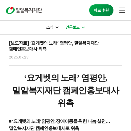
밀알복지재단
바로 후원
소식
언론보도
[보도자료] ‘요게벳의 노래’ 염평안, 밀알복지재단
캠페인홍보대사 위촉
2025.07.23
‘
요게벳의 노래
’
염평안
,
밀알복지재단 캠페인홍보대사
위촉
■ ‘요게벳의 노래
’
염평안
,
장애아동을 위한 나눔 실천
…
밀알복지재단 캠페인홍보대사로 위촉