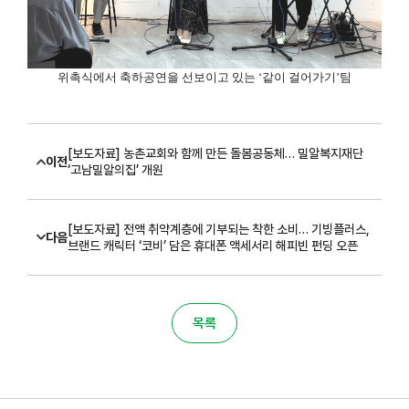
위촉식에서 축하공연을 선보이고 있는
‘
같이 걸어가기
’
팀
[보도자료] 농촌교회와 함께 만든 돌봄공동체… 밀알복지재단
이전
‘고남밀알의집’ 개원
[보도자료] 전액 취약계층에 기부되는 착한 소비… 기빙플러스,
다음
브랜드 캐릭터 ‘코비’ 담은 휴대폰 액세서리 해피빈 펀딩 오픈
목록