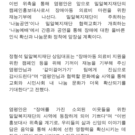
이번 위촉을 통해 염평안은 앞으로 밀알복지재단의
캠페인홍보대사로서 장애아동 의료비 마련을 위한
재능기부에 나선다
.
밀알복지재단이 주최하는
‘
나눔공연
’
이나 밀알복지재단 협력교회가 개최하는
‘
나눔예배
’
에서 간증과 공연을 통해 장애에 대한 올바른
인식 확산과 나눔문화 정착에 앞장설 계획이다
.
정형석 밀알복지재단 상임대표는
“
장애아동 의료비 지원을
위한 캠페인 등을 위해 기꺼이 재능을 기부해 주신
염평안님과
‘
같이걸어가기
’
팀에게 진심으로
감사드린다
”
며
“
염평안님과 협력할 문화예술 사역을 통해
교회와 시민사회 내 나눔 문화가 더욱 확산되기를
기대한다
”
고 전했다
.
염평안은
“
장애를 가진 소외된 이웃들을 위한
밀알복지재단의 사역에 동참하게 되어 기쁘다
”
며
“
이번
홍보대사 위촉을 계기로
,
우리들의 삶과 신앙의 이야기를
담은 음악을 통해 사회에 선한 영향력을 확산시키는 데