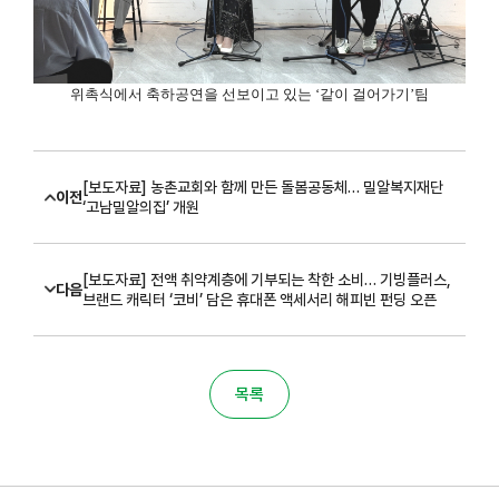
위촉식에서 축하공연을 선보이고 있는
‘
같이 걸어가기
’
팀
[보도자료] 농촌교회와 함께 만든 돌봄공동체… 밀알복지재단
이전
‘고남밀알의집’ 개원
[보도자료] 전액 취약계층에 기부되는 착한 소비… 기빙플러스,
다음
브랜드 캐릭터 ‘코비’ 담은 휴대폰 액세서리 해피빈 펀딩 오픈
목록