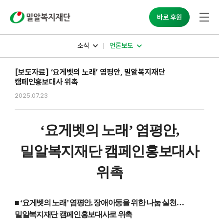
밀알복지재단
바로 후원
소식
언론보도
[보도자료] ‘요게벳의 노래’ 염평안, 밀알복지재단
캠페인홍보대사 위촉
2025.07.23
‘
요게벳의 노래
’
염평안
,
밀알복지재단 캠페인홍보대사
위촉
■ ‘요게벳의 노래
’
염평안
,
장애아동을 위한 나눔 실천
…
밀알복지재단 캠페인홍보대사로 위촉