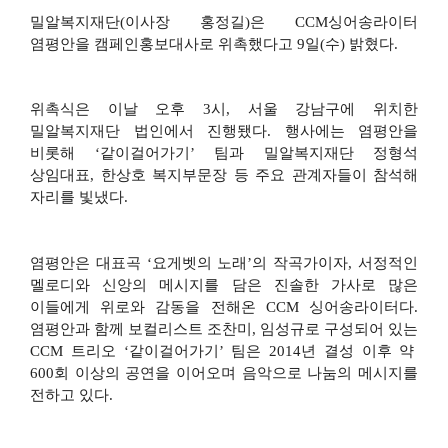
밀알복지재단
(
이사장 홍정길
)
은
CCM
싱어송라이터
염평안을 캠페인홍보대사로 위촉했다고
9
일
(
수
)
밝혔다
.
위촉식은 이날 오후
3
시
,
서울 강남구에 위치한
밀알복지재단 법인에서 진행됐다
.
행사에는 염평안을
비롯해
‘
같이걸어가기
’
팀과 밀알복지재단 정형석
상임대표
,
한상호 복지부문장 등 주요 관계자들이 참석해
자리를 빛냈다
.
염평안은 대표곡
‘
요게벳의 노래
’
의 작곡가이자
,
서정적인
멜로디와 신앙의 메시지를 담은 진솔한 가사로 많은
이들에게 위로와 감동을 전해온
CCM
싱어송라이터다
.
염평안과 함께 보컬리스트 조찬미
,
임성규로 구성되어 있는
CCM
트리오
‘
같이걸어가기
’
팀은
2014
년 결성 이후 약
600
회 이상의 공연을 이어오며 음악으로 나눔의 메시지를
전하고 있다
.