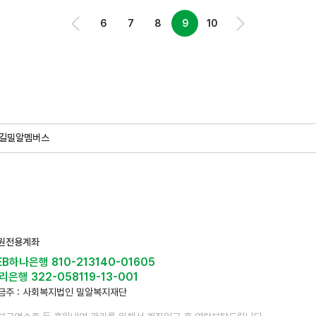
6
7
8
9
10
길
밀알멤버스
원전용계좌
EB하나은행 810-213140-01605
리은행 322-058119-13-001
금주 : 사회복지법인 밀알복지재단