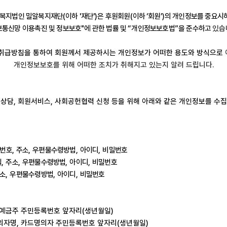
복지법인 밀알복지재단
(
이하
'
재단
')
은 후원회원
(
이하
‘
회원
’)
의 개인정보를 중요시
보통신망 이용촉진 및 정보보호
"
에 관한 법률 및
“
개인정보보호법
”
을 준수하고
있습
취급방침을 통하여 회원께서 제공하시는 개인정보가 어떠한 용도와 방식으로
개인정보보호를 위해 어떠한 조치가 취해지고 있는지 알려 드립니다
.
,
상담
,
회원서비스
,
사회공헌협력 신청 등을 위해 아래와 같은 개인정보를 수
번호
,
주소
,
우편물수령방법
,
아이디
,
비밀번호
일
,
주소
,
우편물수령방법
,
아이디
,
비밀번호
소
,
우편물수령방법
,
아이디
,
비밀번호
예금주 주민등록번호 앞자리
(
생년월일
)
의자명
,
카드명의자 주민등록번호 앞자리
(
생년월일
)