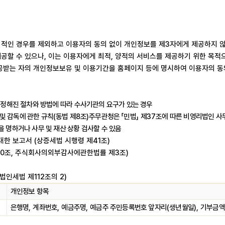
외적인 경우를 제외하고 이용자의 동의 없이 개인정보를 제
3
자에게 제공하지 
공할 수 있으나
,
이는 이용자에게 최적
,
양적의 서비스를 제공하기 위한 목적
공받는 자의 개인정보보유 및 이용기간을 홈페이지 등에 명시하여 이용자의 
 정해진 절차와 방법에 따라 수사기관의 요구가 있는 경우
및 감독에 관한 규칙
(
동법 제
8
조
)
주무관청은
「
민법
」
제
37
조에 따른 비영리법인 사
을 명하거나 사무 및 재산 상황 검사할 수 있음
 대한 보고서
(
상증세법 시행령 제
41
조
)
0
조
,
주식회사의외부감사에관한법률 제
3
조
)
법인세법 제
112
조의
2)
개인정보 항목
은행명
,
계좌번호
,
예금주명
,
예금주 주민등록번호 앞자리
(
생년월일
),
기부금액