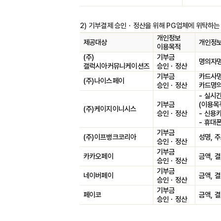
2)
기부결제 승인
ㆍ
정산을 위해
PG
업체에 위탁하는
개인정보
제공대상
개인정보
이용목적
(
주
)
기부금
명의자
갤럭시아커뮤니케이션즈
승인
ㆍ
정산
기부금
카드사
(
주
)
나이스페이
승인
ㆍ
정산
카드명의
-
실시간
기부금
(
이용목
(
주
)
케이지이니시스
승인
ㆍ
정산
-
신용카
-
휴대폰
기부금
(
주
)
이프뱅크코리아
성명
,
주
승인
ㆍ
정산
기부금
카카오페이
금액
,
결
승인
ㆍ
정산
기부금
네이버페이
금액
,
결
승인
ㆍ
정산
기부금
페이코
금액
,
결
승인
ㆍ
정산