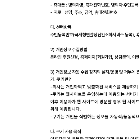
-
휴대폰
:
명의자명
,
휴대전화번호
,
명의자 주민등록
-
지로
:
성명
,
주소
,
금액
,
휴대전화번호
다
.
선택항목
주민등록번호
(
국세청연말정산간소화서비스 등록
),
2)
개인정보 수집방법
온라인 후원신청
,
홈페이지
(
회원가입
,
상담문의
,
이벤
3)
개인정보 자동 수집 장치의 설치
/
운영 및 거부에 
가
.
쿠키란
?
-
회사는 개인화되고 맞춤화된 서비스를 제공하기
-
쿠키는 웹사이트를 운영하는데 이용되는 서버가
이후 이용자가 웹 사이트에 방문할 경우 웹 사이
위해 이용됩니다
.
-
쿠키는 개인을 식별하는 정보를 자동적
/
능동적으
나
.
쿠키 사용 목적
이용자들이 방문한 홈페이지에 대한 방문 및 이