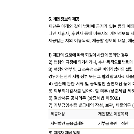
5.
개인정보의 제공
재단은 아래와 같이 법령에 근거가 있는 등의 예
다만 제휴사
,
후원사 등에 이용자의 개인정보를 제
제공받는 자의 이용목적
,
제공할 정보의 내용
,
제
1)
재단의 요청에 따라 회원이 사전에 동의한 경우
2)
법령의 규정에 의거하거나
,
수사 목적으로 법령에
3)
행정안전부 및 그 소속청 소관 비영리법인의 설립 
경우에는 관계 서류
·
장부 또는 그 밖의 참고자료 제출
4)
결산에 관한 서류 및 공익법인 출연재산 등에
5)
외부회계감사를 받아야 할 의무
(
상증세법 제
5
6)
결산서류 공시의무
(
상증세법 제
50
조
)
7)
기부금영수증 발급내역 작성
,
보관
,
제출의무
(
제공대상
개인정보 이용목적
사단법인 금융결제원
기부금 승인
ㆍ
정산
8)
제
3
자 제공 업체