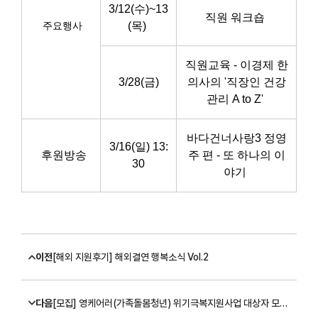
3/12(수)~13
직원 워크숍
주요행사
(목)
직원교육 - 이경제 한
3/28(금)
의사의 '직장인 건강
관리 A to Z'
바다건너사랑3 정영
3/16(일) 13:
후원방송
주 편 - 또 하나의 이
30
야기
이전
[해외 지원후기] 해외결연 행복소식 Vol.2
다음
[모집] 영케어러(가족돌봄청년) 위기극복지원사업 대상자 모집 안내(모집마감)