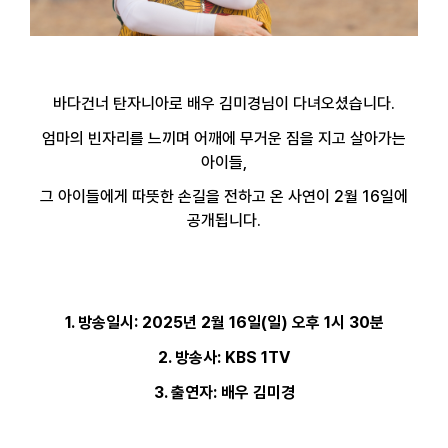
바다건너 탄자니아로 배우 김미경님이 다녀오셨습니다
.
엄마의 빈자리를 느끼며 어깨에 무거운 짐을 지고 살아가는
아이들
,
그 아이들에게 따뜻한 손길을 전하고 온 사연이
2
월
16
일에
공개됩니다
.
1.
방송일시
: 2025
년
2
월
16
일
(
일
)
오후
1
시
30
분
2.
방송사
: KBS 1TV
3.
출연자
:
배우 김미경