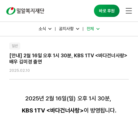
밀알복지재단
바로 후원
소식
공지사항
전체
일반
[안내] 2월 16일 오후 1시 30분, KBS 1TV <바다건너사랑>
배우 김미경 출연
2025.02.10
2025
년
2
월
16
일
(
일
)
오후
1
시
30
분
,
KBS 1TV
<
바다건너사랑
>
이 방영됩니다
.