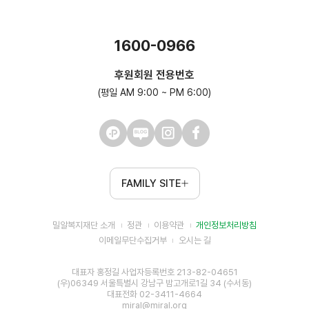
1600-0966
후원회원 전용번호
(평일 AM 9:00 ~ PM 6:00)
FAMILY SITE
밀알복지재단 소개
정관
이용약관
개인정보처리방침
이메일무단수집거부
오시는 길
대표자 홍정길 사업자등록번호 213-82-04651
(우)06349 서울특별시 강남구 밤고개로1길 34 (수서동)
대표전화 02-3411-4664
miral@miral.org