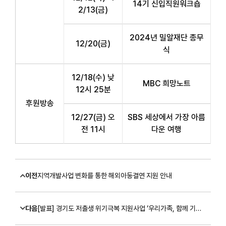
14기 신입직원워크숍
2/13(금)
2024년 밀알재단 종무
12/20(금)
식
12/18(수) 낮
MBC 희망노트
12시 25분
후원방송
12/27(금) 오
SBS 세상에서 가장 아름
전 11시
다운 여행
이전
지역개발사업 변화를 통한 해외아동결연 지원 안내
다음
[발표] 경기도 저출생 위기극복 지원사업 ‘우리가족, 함께 기대’ 대상자 선정 안내(2차)