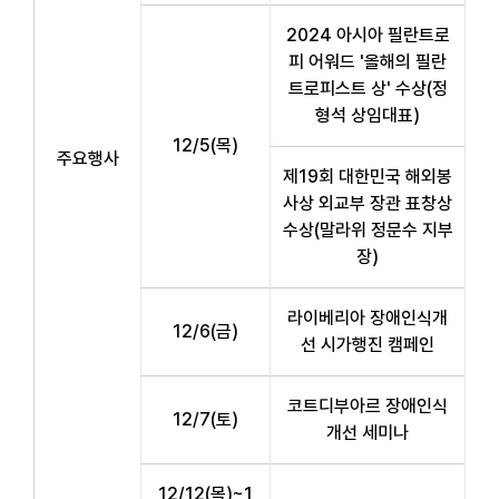
2024 아시아 필란트로
피 어워드 '올해의 필란
트로피스트 상' 수상(정
형석 상임대표)
12/5(목)
주요행사
제19회 대한민국 해외봉
사상 외교부 장관 표창상
수상(말라위 정문수 지부
장)
라이베리아 장애인식개
12/6(금)
선 시가행진 캠페인
코트디부아르 장애인식
12/7(토)
개선 세미나
12/12(목)~1