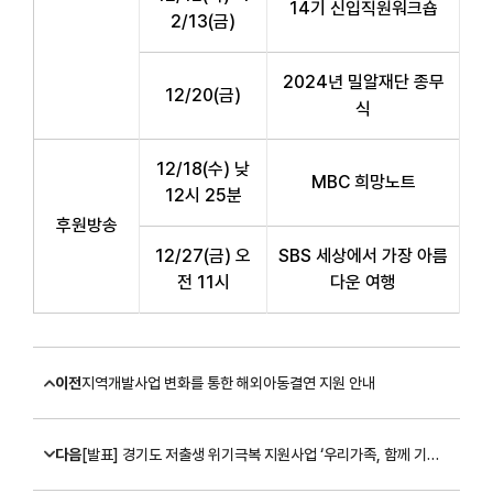
14기 신입직원워크숍
2/13(금)
2024년 밀알재단 종무
12/20(금)
식
12/18(수) 낮
MBC 희망노트
12시 25분
후원방송
12/27(금) 오
SBS 세상에서 가장 아름
전 11시
다운 여행
이전
지역개발사업 변화를 통한 해외아동결연 지원 안내
다음
[발표] 경기도 저출생 위기극복 지원사업 ‘우리가족, 함께 기대’ 대상자 선정 안내(2차)