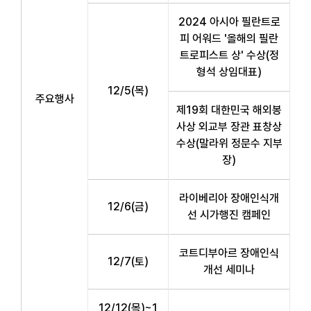
2024 아시아 필란트로
피 어워드 '올해의 필란
트로피스트 상' 수상(정
형석 상임대표)
12/5(목)
주요행사
제19회 대한민국 해외봉
사상 외교부 장관 표창상
수상(말라위 정문수 지부
장)
라이베리아 장애인식개
12/6(금)
선 시가행진 캠페인
코트디부아르 장애인식
12/7(토)
개선 세미나
12/12(목)~1