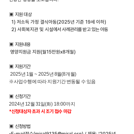
▣
지원 대상
1)
저소득 가정 결식아동(2025년 기준 19세 이하)
2) 사회복지관 및 시설
에서 사례관리를 받고 있는 아동
▣
지원내용
영양지원금 지원
(
월
15
만원
x8
개월
)
▣
지원기간
2025
년 1
월
~ 2025
년 8
월
(8
개월
)
※
사업수행에 따라 지원기간 변동될 수 있음
▣
신청기간
2024
년 12
월 31
일
(화
) 18:00
까지
*신청대상자
초과 시 조기 접수 마감
▣
신청방법
-E-mail
접수
(miral9135@miral.org) /
제목
: ‘2025
년