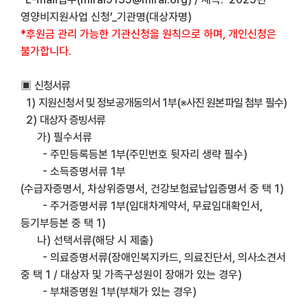
영양비지원사업 신청
’_
기관명
(
대상자명
)
*
후원금 관리 가능한 기관신청을 원칙으로 하며
,
개인신청은
불가합니다
.
▣
신청서류
1)
지원신청서 및 정보공개동의서
1
부(※사진 원본파일 첨부 필수)
2)
대상자 증빙서류
가
) 필수서류
-
주민등록등본 1부
(
주민번호 뒷자리 생략 필수
)
- 소득증명서류 1부
(
수급자증명서
,
차상위증명서
,
건강보험료납입증명서 중 택 1
)
-
주거증명서류 1부
(
임대차계약서
,
무료임대확인서,
등기부등본 중 택 1
)
나
) 선택서류(해당 시 제출)
-
의료증명서류(장애인복지카드, 의료진단서, 의사소견서
중 택 1 / 대상자 및 가족구성원이 장애가 있는 경우)
-
부채증명원 1부(부채가 있는 경우)