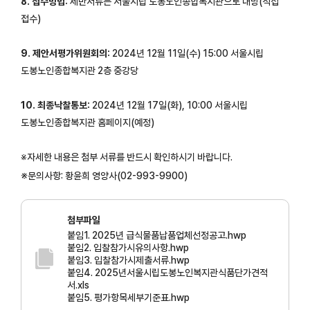
8. 접수방법:
제반서류는 서울시립 도봉노인종합복지관으로 내방(직접
접수)
9. 제안서평가위원회의:
2024년 12월 11일(수) 15:00 서울시립
도봉노인종합복지관 2층 중강당
10. 최종낙찰통보:
2024년 12월 17일(화), 10:00 서울시립
도봉노인종합복지관 홈페이지(예정)
※자세한 내용은 첨부 서류를 반드시 확인하시기 바랍니다.
※
문의사항: 황윤희 영양사(02-993-9900)
첨부파일
붙임1. 2025년 급식물품납품업체선정공고.hwp
붙임2. 입찰참가시유의사항.hwp
붙임3. 입찰참가시제출서류.hwp
붙임4. 2025년서울시립도봉노인복지관식품단가견적
서.xls
붙임5. 평가항목세부기준표.hwp