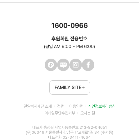
1600-0966
후원회원 전용번호
(평일 AM 9:00 ~ PM 6:00)
FAMILY SITE
밀알복지재단 소개
정관
이용약관
개인정보처리방침
이메일무단수집거부
오시는 길
대표자 홍정길 사업자등록번호 213-82-04651
(우)06349 서울특별시 강남구 밤고개로1길 34 (수서동)
대표전화 02-3411-4664