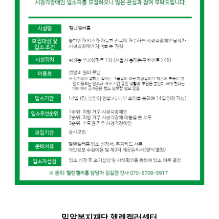
밀알복지재단 헬렌켈러센터