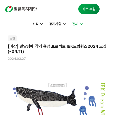
밀알복지재단
바로 후원
소식
공지사항
전체
일반
[마감] 발달장애 작가 육성 프로젝트 IBK드림윙즈2024 모집
(~04/11)
2024.03.27