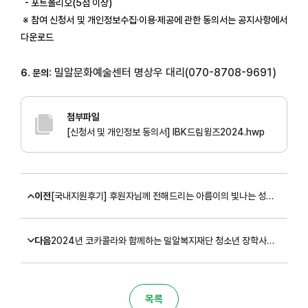
- 포트폴리오(5점 이상)
※ 참여 신청서 및 개인정보수집·이용·제공에 관한 동의서는 공지사항에서
다운로드
밀알문화예술센터 명상우 대리(070-8708-9691)
6. 문의:
첨부파일
[신청서 및 개인정보 동의서] IBK드림윙즈2024.hwp
이전
[국내지원후기] 후원자님께 전해드리는 아름이의 빛나는 성장 이야기
다음
2024년 코카콜라와 함께하는 밀알복지재단 청소년 장학사업 신규 장학생 모집 안내
목록