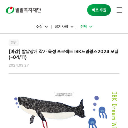
밀알복지재단
바로 후원
소식
공지사항
전체
일반
[마감] 발달장애 작가 육성 프로젝트 IBK드림윙즈2024 모집
(~04/11)
2024.03.27