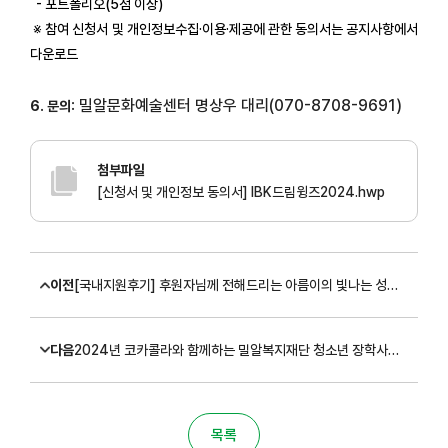
- 포트폴리오(5점 이상)
※ 참여 신청서 및 개인정보수집·이용·제공에 관한 동의서는 공지사항에서
다운로드
밀알문화예술센터 명상우 대리(070-8708-9691)
6. 문의:
첨부파일
[신청서 및 개인정보 동의서] IBK드림윙즈2024.hwp
이전
[국내지원후기] 후원자님께 전해드리는 아름이의 빛나는 성장 이야기
다음
2024년 코카콜라와 함께하는 밀알복지재단 청소년 장학사업 신규 장학생 모집 안내
목록