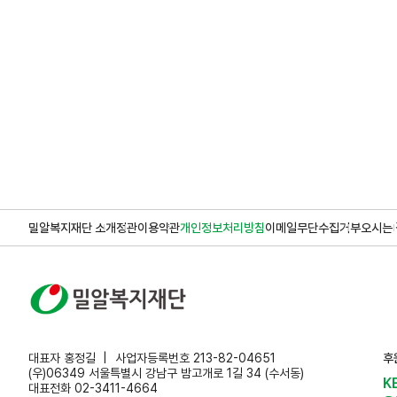
밀알복지재단 소개
정관
이용약관
개인정보처리방침
이메일무단수집거부
오시는 
대표자 홍정길
사업자등록번호 213-82-04651
후
(우)06349 서울특별시 강남구 밤고개로 1길 34 (수서동)
K
대표전화 02-3411-4664