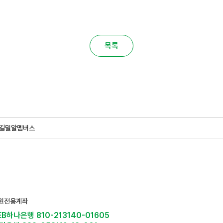
목록
길
밀알멤버스
원전용계좌
EB하나은행 810-213140-01605