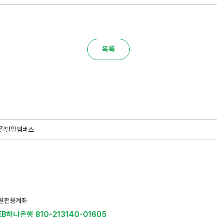
목록
길
밀알멤버스
원전용계좌
EB하나은행 810-213140-01605