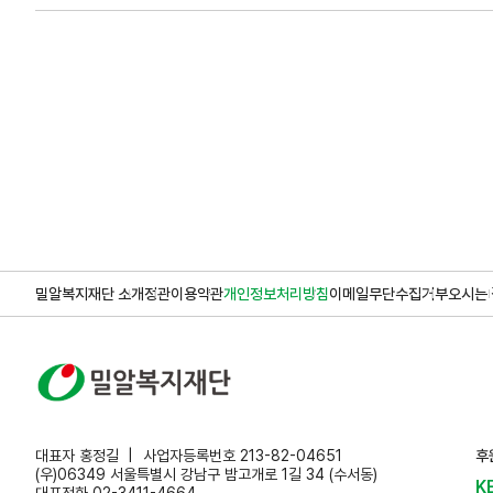
밀알복지재단 소개
정관
이용약관
개인정보처리방침
이메일무단수집거부
오시는 
대표자 홍정길
사업자등록번호 213-82-04651
후
(우)06349 서울특별시 강남구 밤고개로 1길 34 (수서동)
K