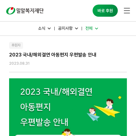
밀알복지재단
바로 후원
소식
공지사항
전체
후원자
2023 국내/해외결연 아동편지 우편발송 안내
2023.08.31