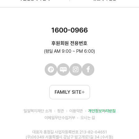
1600-0966
후원회원 전용번호
(평일 AM 9:00 ~ PM 6:00)
FAMILY SITE
밀알복지재단 소개
정관
이용약관
개인정보처리방침
이메일무단수집거부
오시는 길
대표자 홍정길 사업자등록번호 213-82-04651
(우)06349 서울특별시 강남구 밤고개로1길 34 (수서동)