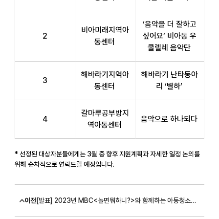
‘음악을 더 잘하고
비아미래지역아
2
싶어요’ 비아동 우
동센터
쿨렐레 음악단
해바라기지역아
해바라기 난타동아
3
동센터
리 ‘별하’
갈마루공부방지
4
음악으로 하나되다
역아동센터
* 선정된 대상자분들에게는 3월 중 향후 지원계획과 자세한 일정 논의를
위해 순차적으로 연락드릴 예정입니다.
이전
[발표] 2023년 MBC<놀면뭐하니?>와 함께하는 아동청소년 맞춤형 음악지원사업 대상자 선정 안내