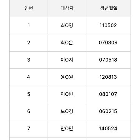
연번
대상자
생년월일
1
최O영
110502
2
최O은
070309
3
이O지
070518
4
윤O원
120813
5
이O빈
080107
6
노O경
060215
7
안O민
140524