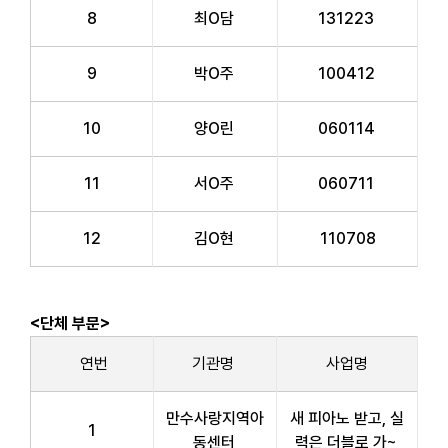
8
최O담
131223
9
박O주
100412
10
양O린
060114
11
서O주
060711
12
김O현
110708
<단체 부문>
연번
기관명
사업명
만수사랑지역아
새 피아노 받고, 실
1
동센터
력은 더블로 가~