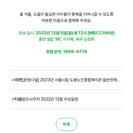
올 겨울, 도움이 필요한 아이들이 행복을 지켜나갈 수 있도록
따뜻한 마음으로 함께해 주세요.
방송 일시:
2022년 12월 5일(월) 밤 12시 (MBC드라마넷)
출연 셀럽: MC 이지혜, 배우 김정화
후원 문의: 1899-4774
이전
[운영시설] 2023년 서울시립 도봉노인종합복지관 밑반찬제작 납품업체 선정 공고
다음
법인사무처 2022년 12월 주요일정
목록