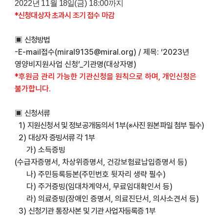
2022
년
11
월
18
일
(
금
) 18:00
까지
*신청대상자
초과시 조기 접수 마감
▣
신청방법
-E-mail
접수
(miral9135@miral.org) /
제목
: ‘2023
년
영양비지원사업 신청
’_
기관명
(
대상자명
)
*
후원금 관리 가능한 기관신청을 원칙으로 하며
,
개인신청은
불가합니다
.
▣
신청서류
1)
지원신청서 및 정보공개동의서
1
부(※사진 원본파일 첨부 필수)
2)
대상자 증빙서류 각
1
부
가
)
소득증빙
(
수급자증명서
,
차상위증명서
,
건강보험료납입증명서 등
)
나
)
주민등록등본
(
주민번호 뒷자리 생략 필수
)
다
)
주거증빙
(
임대차계약서
,
무료임대확인서 등
)
라) 의료증빙(장애인 증명서, 의료진단서, 의사소견서 등)
3)
신청기관 통장사본 및 기관 사업자등록증
1
부