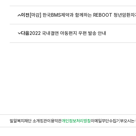
이전
[마감] 한국BMS제약과 함께하는 REBOOT 청년암환자지
다음
2022 국내결연 아동편지 우편 발송 안내
밀알복지재단 소개
정관
이용약관
개인정보처리방침
이메일무단수집거부
오시는 