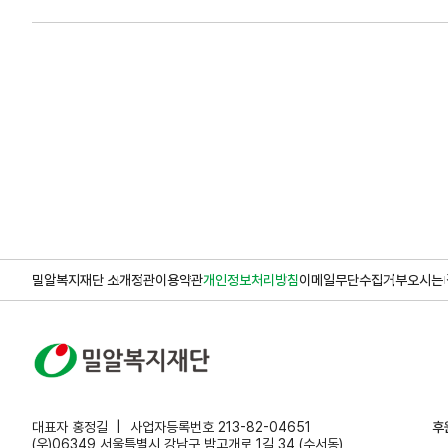
밀알복지재단 소개
정관
이용약관
개인정보처리방침
이메일무단수집거부
오시는 
대표자 홍정길
사업자등록번호 213-82-04651
후
(우)06349 서울특별시 강남구 밤고개로 1길 34 (수서동)