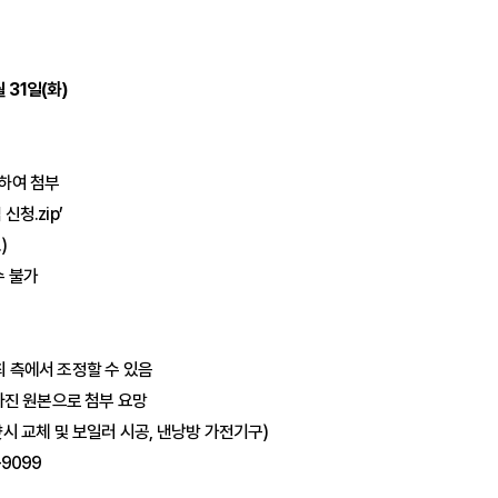
월 31일(화)
성하여 첨부
청.zip’
)
수 불가
최 측에서 조정할 수 있음
 사진 원본으로 첨부 요망
샷시 교체 및 보일러 시공, 낸낭방 가전기구)
9099