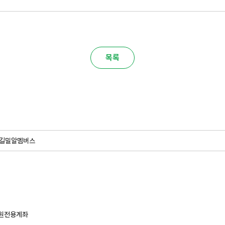
목록
길
밀알멤버스
원전용계좌