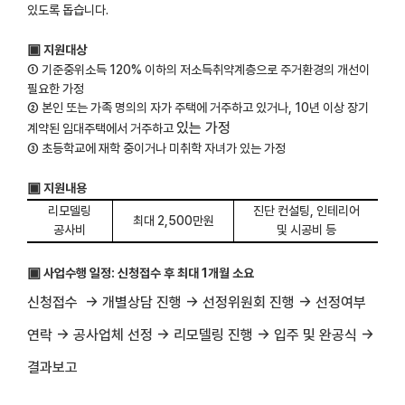
있도록 돕습니다.
▣
지원대상
①
기준중위소득 120
%
이하의 저소득취약계층으로 주거환경의 개선이
필요한 가정
②
본인 또는 가족 명의의 자가 주택에 거주하고 있거나
, 10
년 이상 장기
있는 가정
계약된 임대주택에서 거주하고
③
초등학교에 재학 중이거나 미취학 자녀가 있는 가정
▣
지원내용
리모델링
진단 컨설팅
, 인테리어
최대 2
,500
만원
공사비
및
시공비 등
▣
사업수행 일정
:
신청접수 후 최대
1개월
소요
신청접수
→ 개별상담 진행
→ 선정위원회 진행
→ 선정여부
연락
→ 공사업체 선정
→ 리모델링 진행
→ 입주 및 완공식
→
결과보고