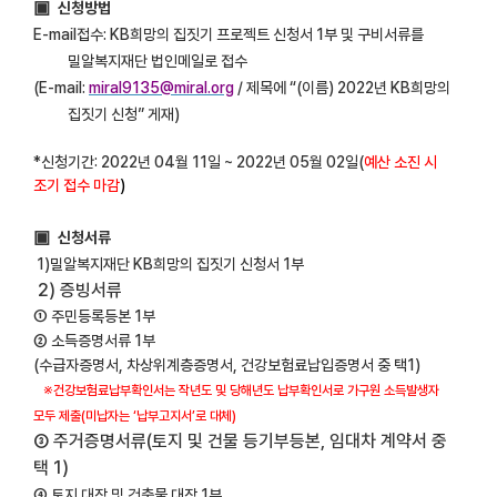
▣
신청방법
E-mail
접수
: KB
희망의 집짓기 프로젝트 신청서
1
부 및 구비서류를
밀알복지재단 법인메일로 접수
(E-mail:
miral9135@miral.org
/
제목에
“(
이름
) 2022
년
KB
희망의
집짓기 신청
”
게재
)
*
신청기간
: 2022
년 04월
11
일
~ 2022
년 05월 02일
(
예산 소진 시
조기 접수 마감
)
▣
신청서류
1)밀알복지재단
KB
희망의 집짓기 신청서
1
부
2)
증빙서류
①
주민등록등본
1
부
②
소득증명서류
1
부
(
수급자증명서
,
차상위계층증명서
,
건강보험료납입증명서 중 택
1)
※
건강보험료납부확인서는 작년도 및 당해년도 납부확인서로 가구원 소득발생자
모두 제출
(
미납자는
‘
납부고지서
’
로 대체
)
③
주거증명서류
(
토지 및 건물 등기부등본
,
임대차 계약서 중
택
1)
④
토지 대장 및 건축물 대장
1
부