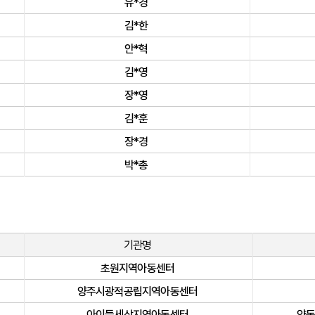
유*경
김*한
안*혁
김*영
장*영
김*훈
장*경
박*총
기관명
초원지역아동센터
양주시광적공립지역아동센터
아이들세상지역아동센터
양동