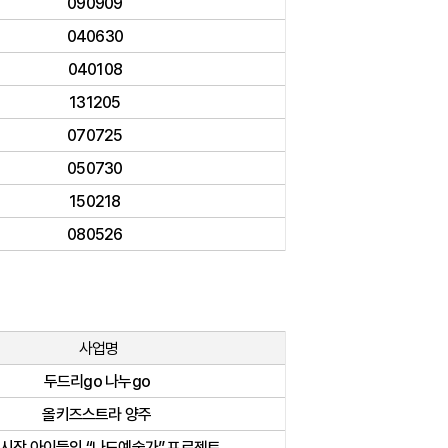
090909
040630
040108
131205
070725
050730
150218
080526
사업명
두드리go 나누go
올키즈스트라 양주
시장 아이들의 “나도예술가” 프로젝트