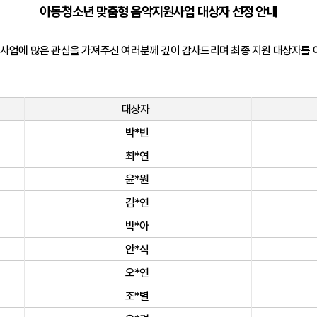
아동청소년 맞춤형 음악지원사업 대상자 선정 안내
업에 많은 관심을 가져주신 여러분께 깊이 감사드리며 최종 지원 대상자를 
대상자
박*빈
최*연
윤*원
김*연
박*아
안*식
오*연
조*별