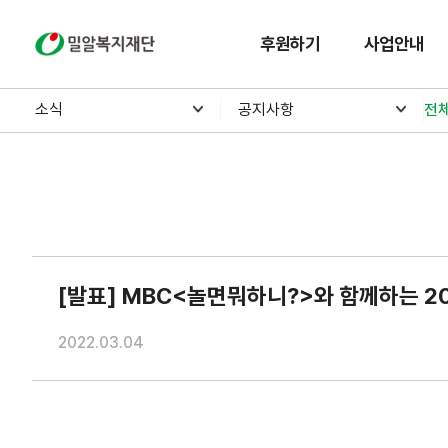
밀알복지재단
후원하기
사업안내
소식
공지사항
전
[발표] MBC<놀면뭐하니?>와 함께하는 2
2022.03.04