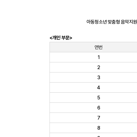
아동청소년 맞춤형 음악지원사
<개인 부문>
연번
1
2
3
4
5
6
7
8