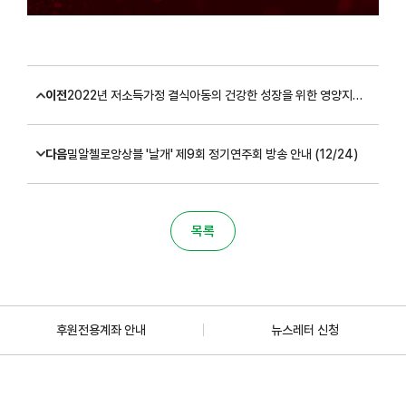
이전
2022년 저소득가정 결식아동의 건강한 성장을 위한 영양지원사업 '따듯한채움' 대상자 모집 안내(모집완료)
다음
밀알첼로앙상블 '날개' 제9회 정기연주회 방송 안내 (12/24)
목록
후원전용계좌 안내
뉴스레터 신청