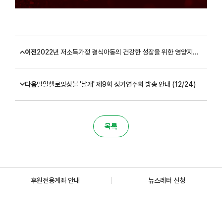
이전
2022년 저소득가정 결식아동의 건강한 성장을 위한 영양지원사업 '따듯한채움' 대상자 모집 안내(모집완료)
다음
밀알첼로앙상블 '날개' 제9회 정기연주회 방송 안내 (12/24)
목록
후원전용계좌 안내
뉴스레터 신청