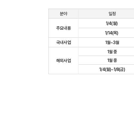
분야
일정
1/4(월)
주요내용
1/14(목)
국내사업
1월~3월
1월 중
1월 중
해외사업
1/4(월)~1/8(금)