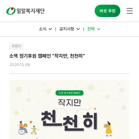
밀알복지재단
바로 후원
소식
공지사항
전체
후원자
소액 정기후원 캠페인 "작지만, 천천히"
2020.12.09